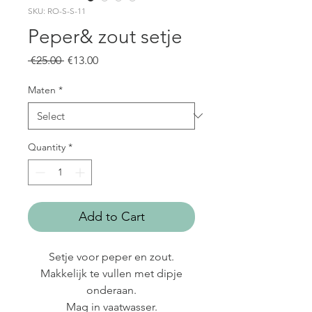
SKU: RO-S-S-11
Peper& zout setje
Regular
Sale
 €25.00 
€13.00
Price
Price
Maten
*
Quantity
*
Add to Cart
Setje voor peper en zout.
Makkelijk te vullen met dipje
onderaan.
Mag in vaatwasser.