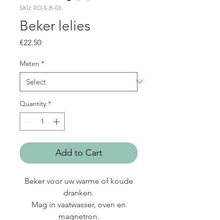
SKU: RO-S-B-03
Beker lelies
Price
€22.50
Maten
*
Quantity
*
Add to Cart
Beker voor uw warme of koude
dranken.
Mag in vaatwasser, oven en
magnetron.