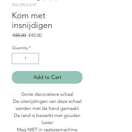
SKU: ZW-S-S-01
Kom met
insnijdigen
Regular
Sale
 €85.00 
€45.00
Price
Price
Quantity
*
Add to Cart
Grote decoratieve schaal
De uitsnijdingen van deze schaal
werden met de hand gemaakt
De rand is bewerkt met gouden
luster
Mag NIET in vaatwasmachine