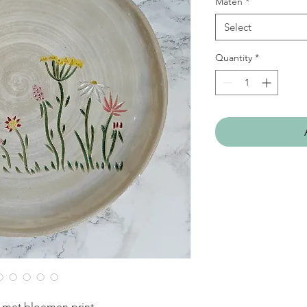
Maten
*
Select
Quantity
*
 met bloemen print.