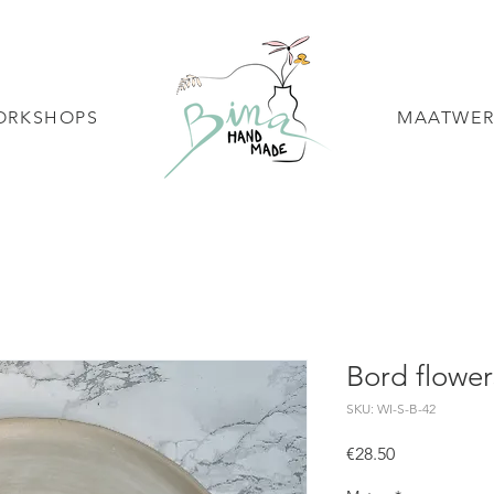
ORKSHOPS
MAATWER
Bord flower
SKU: WI-S-B-42
Price
€28.50