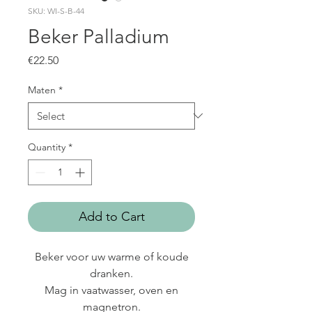
SKU: WI-S-B-44
Beker Palladium
Price
€22.50
Maten
*
Quantity
*
Add to Cart
Beker voor uw warme of koude
dranken.
Mag in vaatwasser, oven en
magnetron.