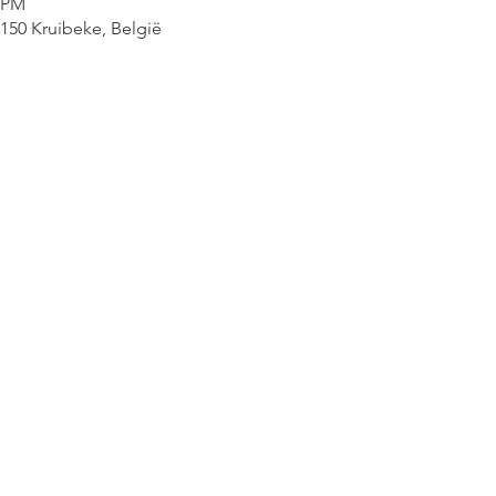
0 PM
9150 Kruibeke, België